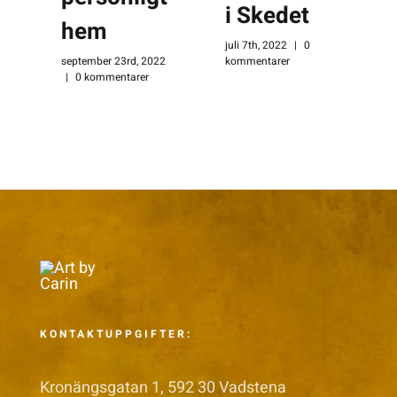
i Skedet
hem
juli 7th, 2022
|
0
kommentarer
september 23rd, 2022
|
0 kommentarer
n
0
KONTAKTUPPGIFTER:
Kronängsgatan 1, 592 30 Vadstena