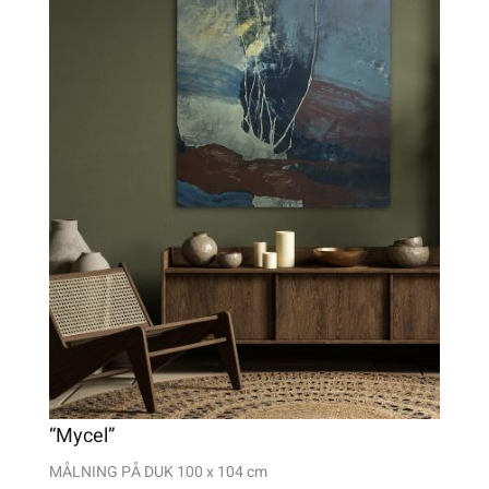
“Mycel”
MÅLNING PÅ DUK 100 x 104 cm