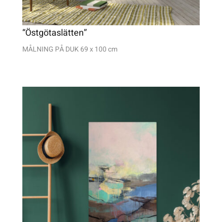
“Östgötaslätten”
MÅLNING PÅ DUK 69 x 100 cm