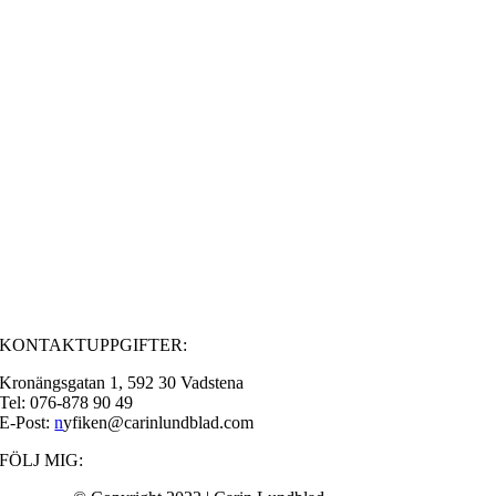
KONTAKTUPPGIFTER:
Kronängsgatan 1, 592 30 Vadstena
Tel: 076-878 90 49
E-Post:
n
yfiken@carinlundblad.com
FÖLJ MIG: