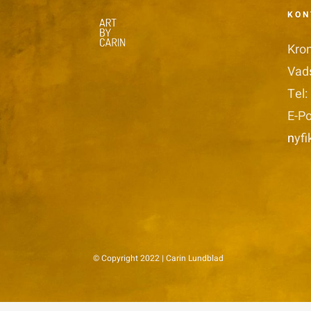
KON
Kro
Vad
Tel:
E-Po
n
yf
© Copyright 2022 | Carin Lundblad