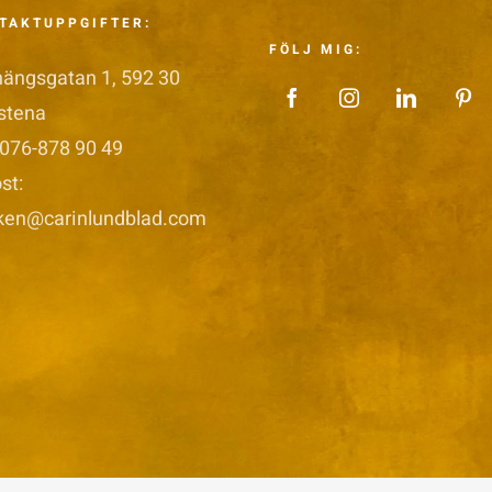
TAKTUPPGIFTER:
FÖLJ MIG:
nängsgatan 1, 592 30
stena
 076-878 90 49
st:
iken@carinlundblad.com