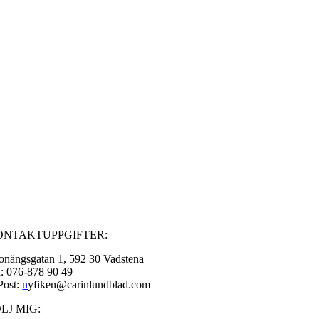
ONTAKTUPPGIFTER:
onängsgatan 1, 592 30 Vadstena
l: 076-878 90 49
Post:
n
yfiken@carinlundblad.com
LJ MIG: