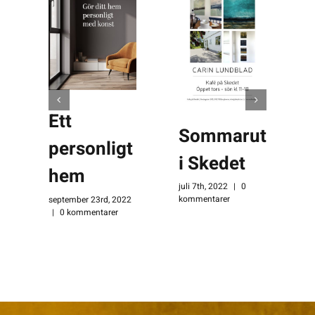
Ett
Sommarutställn
personligt
i Skedet
hem
juli 7th, 2022
|
0
kommentarer
september 23rd, 2022
|
0 kommentarer
n
0