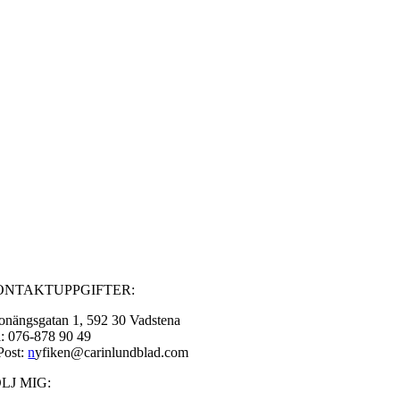
ONTAKTUPPGIFTER:
onängsgatan 1, 592 30 Vadstena
l: 076-878 90 49
Post:
n
yfiken@carinlundblad.com
LJ MIG: