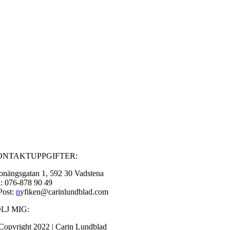
ONTAKTUPPGIFTER:
onängsgatan 1, 592 30 Vadstena
l: 076-878 90 49
Post:
n
yfiken@carinlundblad.com
LJ MIG:
Copyright 2022 | Carin Lundblad