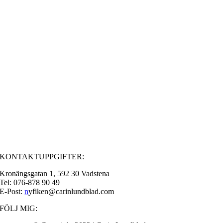
KONTAKTUPPGIFTER:
Kronängsgatan 1, 592 30 Vadstena
Tel: 076-878 90 49
E-Post:
n
yfiken@carinlundblad.com
FÖLJ MIG: