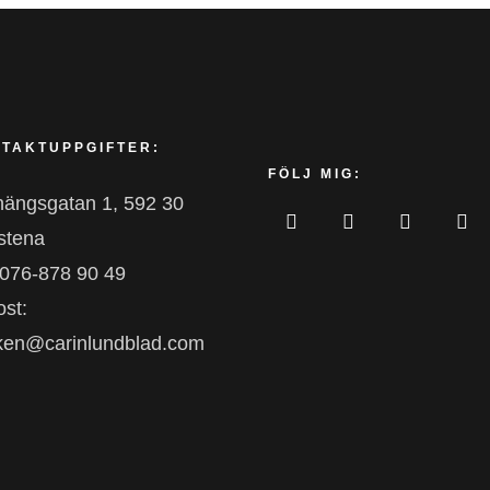
TAKTUPPGIFTER:
FÖLJ MIG:
nängsgatan 1, 592 30
stena
 076-878 90 49
st:
iken@carinlundblad.com