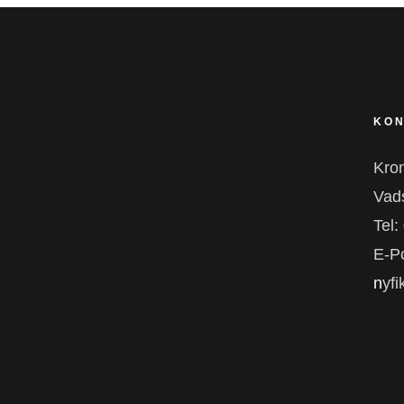
KON
Kro
Vad
Tel:
E-Po
n
yf